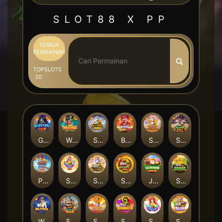
SLOT88 X PP
SEMUA
PERMAINAN
TOP
SLOTS
20
Goyang Gaib
Wukong - Black Scatter
Slot88 Olympus 1000
Bang Gacor 1000
Slot88 Gates of Olympus Super Scatter
Slot88 Mahjong Wins 3 Black Scatter
Pirate Quest 1000
Starlight Princess 1000
Slot88 Olympus
Slot88 Mahjong Wins 2
JaJanan Pasar
Slot88 Gems
Way of Ninja
Slot88 Gates of Gatot Kaca 1000
Slot88 Sweet Bonanza 1000
Slot88 Bonanza
Slot88 Princess
Slot88 Rush