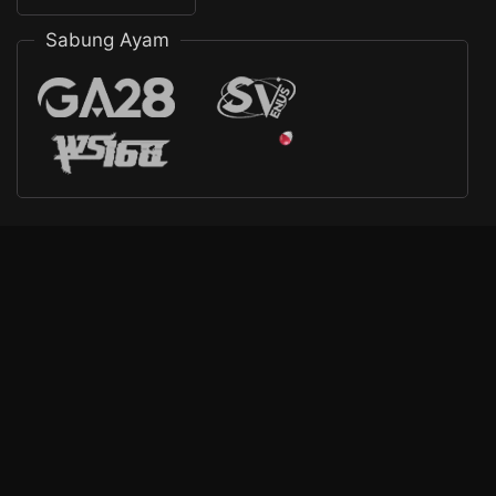
Sabung Ayam