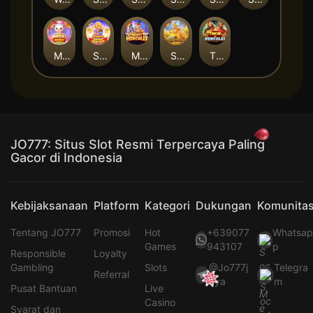
Mochi Mania 1000
Slot88 Sweet Bonanza Super Scatter
Mighty Hercules
Slot88 Wisdom of Athena 1000
Thor vs Hercules
JO777: Situs Slot Resmi Terpercaya Paling
Gacor di Indonesia
Kebijaksanaan
Platform
Kategori
Dukungan
Komunita
Tentang JO777
Promosi
Hot
+639077
Whatsa
Games
943107
p
Responsible
Loyalty
Gambling
Slots
@Jo777j
Telegra
Referral
aya
m
Pusat Bantuan
Live
Casino
Syarat dan