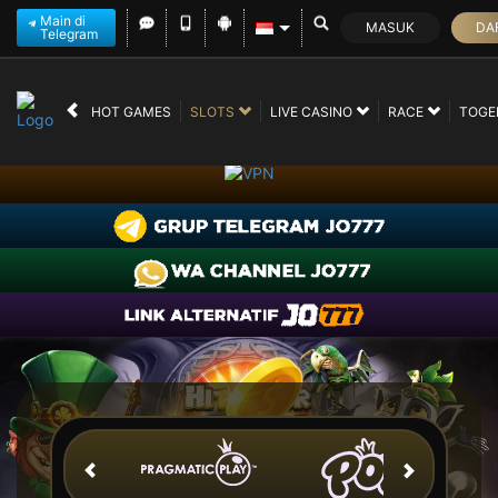
Main di
MASUK
DA
Telegram
HOT GAMES
SLOTS
LIVE CASINO
RACE
TOGE
IDR
12,700,006,