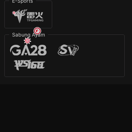
E-Sports
Sabung Ayam