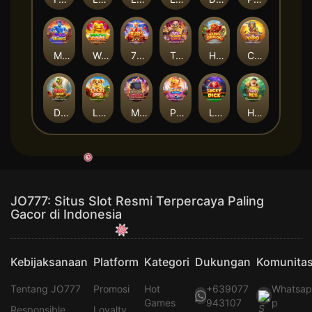
Mystic Wishes
Wealthy Frog
777 Rush
Tut's Treasure Tower
Happy Dragon
Code of Cairo
Dino Drop
Lucky Dog
Master Gems
Plushie Wins
Lucky Dice
Happy Nets
JO777: Situs Slot Resmi Terpercaya Paling
Gacor di Indonesia
Kebijaksanaan
Platform
Kategori
Dukungan
Komunita
Tentang JO777
Promosi
Hot
+639077
Whatsa
Games
943107
p
Responsible
Loyalty