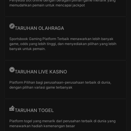
Penyedia slot online dengan beragam pilihan game menarik yang
memudahkan pemain untuk mencapai jackpot
TARUHAN OLAHRAGA
Sportsbook Gaming Platform Terbaik menawarkan lebih banyak
game, odds yang lebih tinggi, dan menyediakan pilihan yang lebih
banyak untuk pemain.
TARUHAN LIVE KASINO
Platform Pilihan bagi perusahaan-perusahaan terbaik di dunia,
dengan pilihan variasi game terbanyak
TARUHAN TOGEL
Platform togel yang menarik dari perusahan terbaik di dunia yang
menawarkan hadiah kemenangan besar