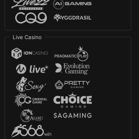
Live Casino