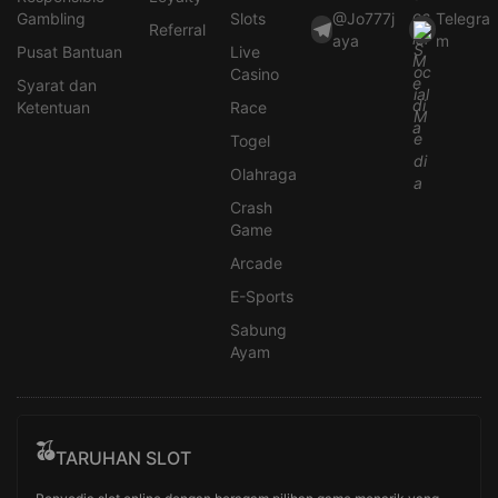
Gambling
Slots
@Jo777j
Telegra
Referral
aya
m
Pusat Bantuan
Live
Casino
Syarat dan
Ketentuan
Race
Togel
Olahraga
Crash
Game
Arcade
E-Sports
Sabung
Ayam
TARUHAN SLOT