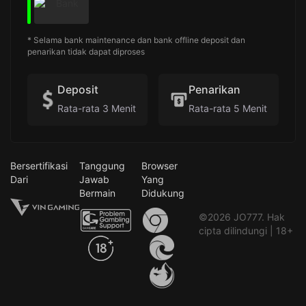
* Selama bank maintenance dan bank offline deposit dan
penarikan tidak dapat diproses
Deposit
Penarikan
Rata-rata 3 Menit
Rata-rata 5 Menit
Bersertifikasi
Tanggung
Browser
Dari
Jawab
Yang
Bermain
Didukung
©2026 JO777. Hak
cipta dilindungi | 18+