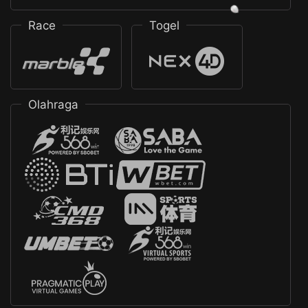
Race
Togel
Olahraga